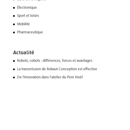
Électronique
Sport et loisirs
Mobilité
Pharmaceutique
Actualité
Robots, cobots : différences, forces et avantages
La transmission de Robaut Conception est effective
De l’innovation dans l’atelier du Père Noël
Tout savoir sur l’industrie 4.0 en 10 points !
Les 4 avantages de la robotisation
Copyright © 2026
Robaut conception