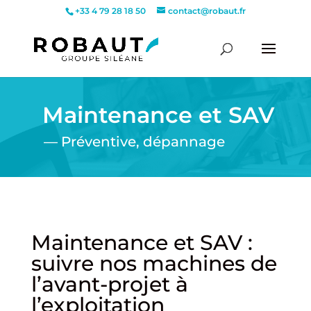
+33 4 79 28 18 50
contact@robaut.fr
Maintenance et SAV
—
Préventive, dépannage
Maintenance et SAV :
suivre nos machines de
l’avant-projet à
l’exploitation